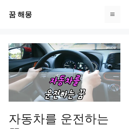
컨
텐
꿈 해몽
메
츠
로
뉴
건
너
뛰
기
자동차를 운전하는