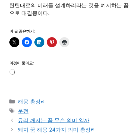
탄탄대로의 미래를 설계하리라는 것을 예지하는 꿈
으로 대길몽이다.
이 글 공유하기:
이것이 좋아요:
로
드
중...
카
해몽 총정리
테
태
운전
고
그
유리 깨지는 꿈 무슨 의미 일까
리
돼지 꿈 해몽 24가지 의미 총정리