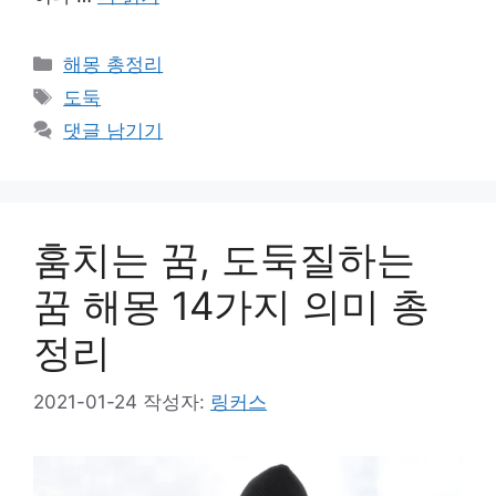
카
해몽 총정리
테
태
도둑
고
그
댓글 남기기
리
훔치는 꿈, 도둑질하는
꿈 해몽 14가지 의미 총
정리
2021-01-24
작성자:
링커스