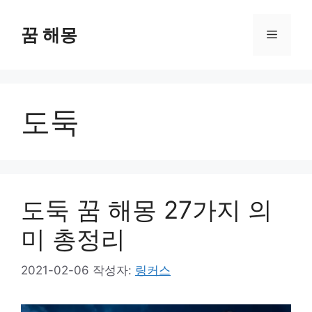
컨
텐
꿈 해몽
메
츠
로
뉴
건
너
도둑
뛰
기
도둑 꿈 해몽 27가지 의
미 총정리
2021-02-06
작성자:
링커스