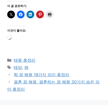
이 글 공유하기:
이것이 좋아요:
로
드
중...
카
태몽 총정리
테
태
태양
,
해
고
그
학 꿈 해몽 18가지 의미 총정리
리
결혼 꿈 해몽, 결혼하는 꿈 해몽 30가지 숨은 의
미 총정리