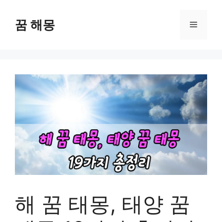
컨
텐
꿈 해몽
메
츠
로
뉴
건
너
뛰
기
해 꿈 태몽, 태양 꿈