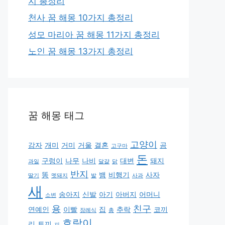
지 총정리
천사 꿈 해몽 10가지 총정리
성모 마리아 꿈 해몽 11가지 총정리
노인 꿈 해몽 13가지 총정리
꿈 해몽 태그
고양이
감자
개미
거미
거울
결혼
곰
고구마
돈
구렁이
나무
나비
대변
돼지
과일
달걀
닭
반지
똥
뱀
비행기
사자
딸기
멧돼지
발
사과
새
송아지
신발
아기
아버지
어머니
소변
용
친구
연예인
이빨
집
추락
코끼
장례식
총
호랑이
리
토끼
피