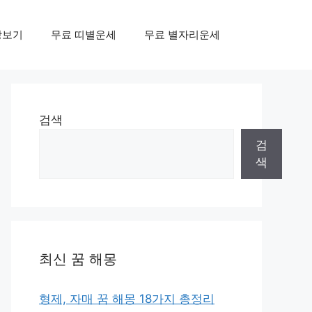
상보기
무료 띠별운세
무료 별자리운세
검색
검
색
최신 꿈 해몽
형제, 자매 꿈 해몽 18가지 총정리