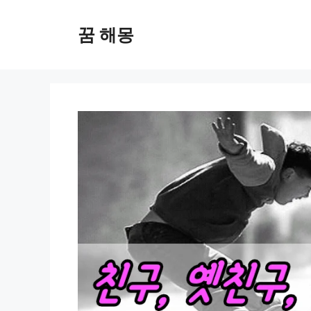
컨
텐
꿈 해몽
츠
로
건
너
뛰
기