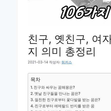
친구, 옛친구, 여자
지 의미 총정리
2021-03-14
작성자:
링커스
목차
친구와 싸우는 꿈해몽은?
옛날 친구들을 만나는 꿈은?
절친한 친구로부터 꽃다발을 받는 꿈은?
친구로부터 에메랄드 반지를 받은 꿈