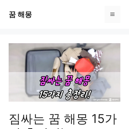
컨
텐
꿈 해몽
메
츠
로
뉴
건
너
뛰
기
짐싸는 꿈 해몽 15가