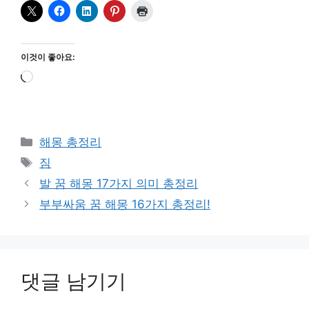
이것이 좋아요:
로
드
중...
카
해몽 총정리
테
태
짐
고
그
발 꿈 해몽 17가지 의미 총정리
리
부부싸움 꿈 해몽 16가지 총정리!
댓글 남기기