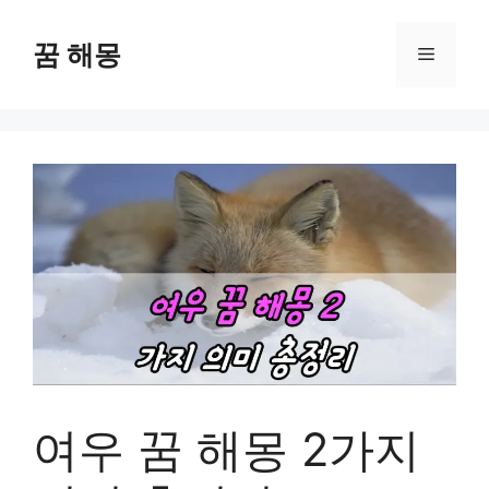
컨
텐
꿈 해몽
메
츠
로
뉴
건
너
뛰
기
여우 꿈 해몽 2가지