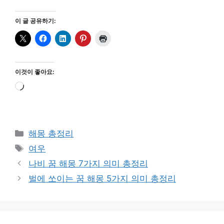
이 글 공유하기:
이것이 좋아요:
로
드
중...
카
해몽 총정리
테
태
여우
고
그
나비 꿈 해몽 7가지 의미 총정리
리
벌에 쏘이는 꿈 해몽 5가지 의미 총정리