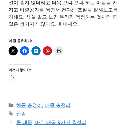
션이 좋지 않더라고 더욱 으쌰 으쌰 하는 마음을 가
지고 바깥공기를 쐬면서 컨디션 조절을 잘해보도록
하세요. 사실 알고 보면 우리가 걱정하는 것처럼 큰
일은 생기지가 않아요. 힘내세요.
이 글 공유하기:
이것이 좋아요:
로
드
중...
카
해몽 총정리
,
태몽 총정리
테
태
신발
고
그
돌 태몽, 바위 태몽 9가지 총정리
리