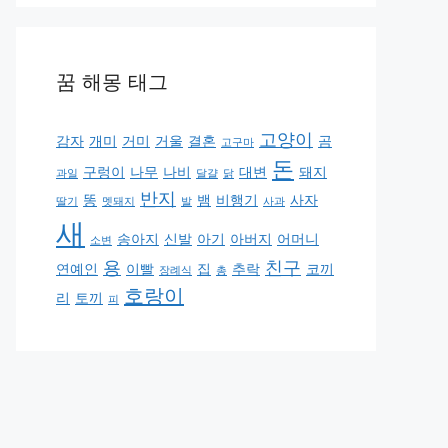
꿈 해몽 태그
고양이
감자
개미
거미
거울
결혼
곰
고구마
돈
구렁이
나무
나비
대변
돼지
과일
달걀
닭
반지
똥
뱀
비행기
사자
딸기
멧돼지
발
사과
새
송아지
신발
아기
아버지
어머니
소변
용
친구
연예인
이빨
집
추락
코끼
장례식
총
호랑이
리
토끼
피