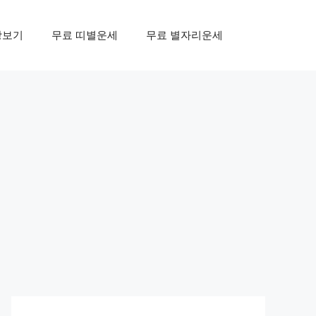
상보기
무료 띠별운세
무료 별자리운세