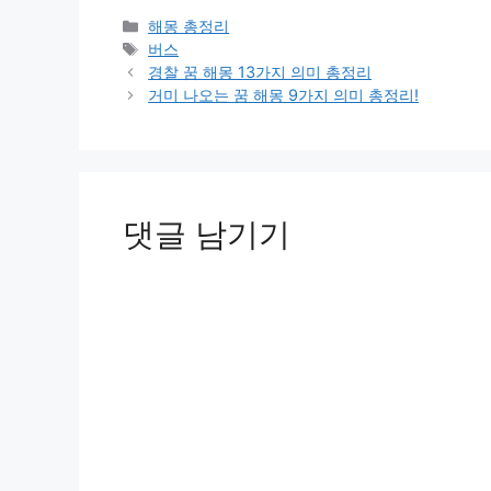
카
해몽 총정리
테
태
버스
고
그
경찰 꿈 해몽 13가지 의미 총정리
리
거미 나오는 꿈 해몽 9가지 의미 총정리!
댓글 남기기