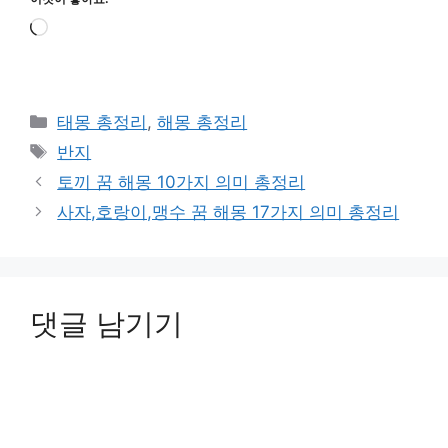
로
드
중...
카
태몽 총정리
,
해몽 총정리
테
태
반지
고
그
토끼 꿈 해몽 10가지 의미 총정리
리
사자,호랑이,맹수 꿈 해몽 17가지 의미 총정리
댓글 남기기