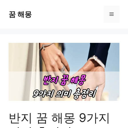
컨
텐
꿈 해몽
메
츠
로
뉴
건
너
뛰
기
반지 꿈 해몽 9가지