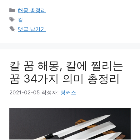
카
해몽 총정리
테
태
칼
고
그
댓글 남기기
리
칼 꿈 해몽, 칼에 찔리는
꿈 34가지 의미 총정리
2021-02-05
작성자:
링커스