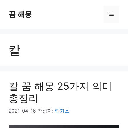
컨
텐
꿈 해몽
메
츠
로
뉴
건
너
칼
뛰
기
칼 꿈 해몽 25가지 의미
총정리
2021-04-16
작성자:
링커스