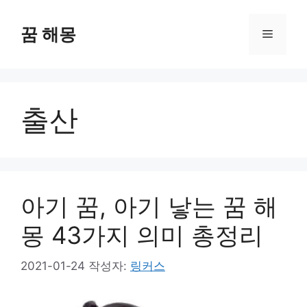
컨
텐
꿈 해몽
메
츠
로
뉴
건
너
출산
뛰
기
아기 꿈, 아기 낳는 꿈 해
몽 43가지 의미 총정리
2021-01-24
작성자:
링커스