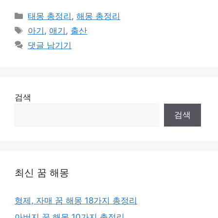
카
태몽 총정리
,
해몽 총정리
테
태
아기
,
애기
,
출산
고
그
댓글 남기기
리
검색
검색
최신 꿈 해몽
형제, 자매 꿈 해몽 18가지 총정리
아버지 꿈 해몽 10가지 총정리