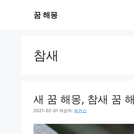
컨
텐
꿈 해몽
츠
로
건
너
뛰
참새
기
새 꿈 해몽, 참새 꿈 
2021-02-01
작성자:
링커스