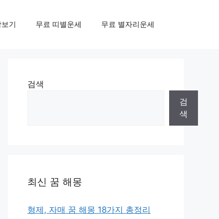
상보기
무료 띠별운세
무료 별자리운세
검색
검
색
최신 꿈 해몽
형제, 자매 꿈 해몽 18가지 총정리