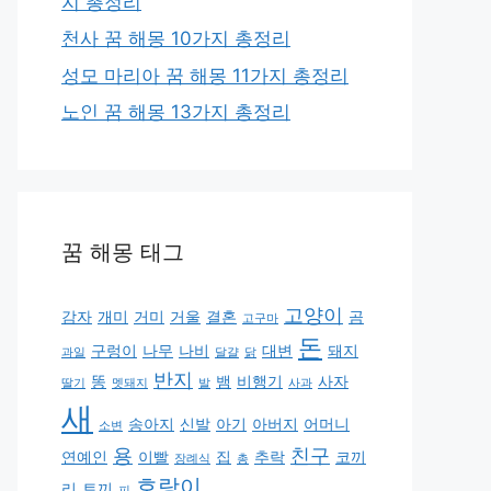
지 총정리
천사 꿈 해몽 10가지 총정리
성모 마리아 꿈 해몽 11가지 총정리
노인 꿈 해몽 13가지 총정리
꿈 해몽 태그
고양이
감자
개미
거미
거울
결혼
곰
고구마
돈
구렁이
나무
나비
대변
돼지
과일
달걀
닭
반지
똥
뱀
비행기
사자
딸기
멧돼지
발
사과
새
송아지
신발
아기
아버지
어머니
소변
용
친구
연예인
이빨
집
추락
코끼
장례식
총
호랑이
리
토끼
피