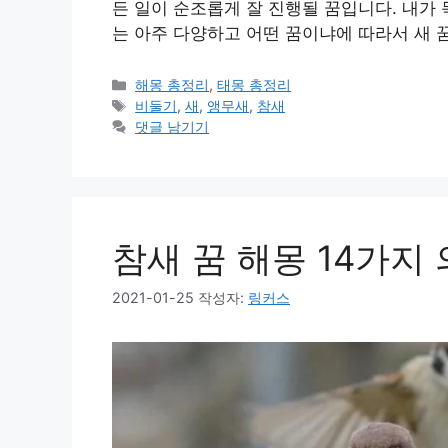
든 일이 순조롭게 잘 진행될 꿈입니다. 내가 
는 아주 다양하고 어떤 꿈이냐에 따라서 새 
카
해몽 총정리
,
태몽 총정리
테
태
비둘기
,
새
,
앵무새
,
참새
고
그
댓글 남기기
리
참새 꿈 해몽 14가지
2021-01-25
작성자:
링커스