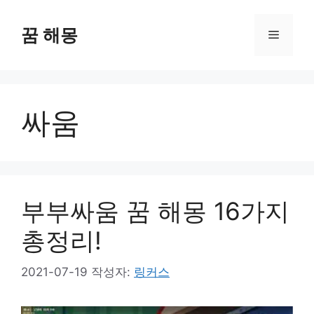
컨
텐
꿈 해몽
메
츠
로
뉴
건
너
싸움
뛰
기
부부싸움 꿈 해몽 16가지
총정리!
2021-07-19
작성자:
링커스