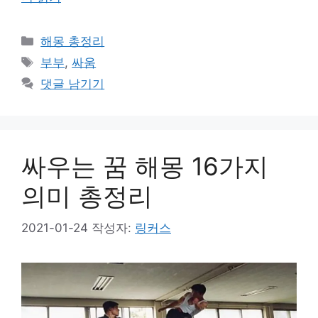
카
해몽 총정리
테
태
부부
,
싸움
고
그
댓글 남기기
리
싸우는 꿈 해몽 16가지
의미 총정리
2021-01-24
작성자:
링커스