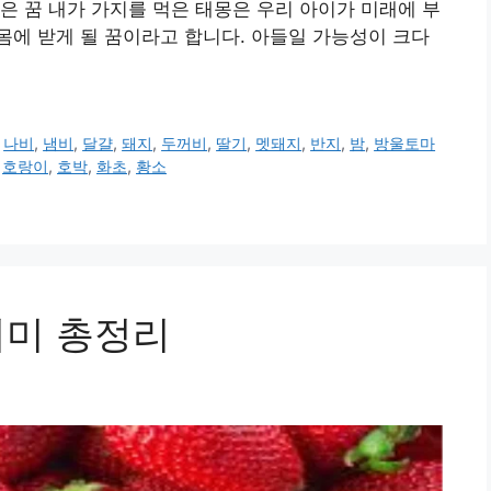
은 꿈 내가 가지를 먹은 태몽은 우리 아이가 미래에 부
에 받게 될 꿈이라고 합니다. 아들일 가능성이 크다
,
나비
,
냄비
,
달걀
,
돼지
,
두꺼비
,
딸기
,
멧돼지
,
반지
,
밤
,
방울토마
,
호랑이
,
호박
,
화초
,
황소
의미 총정리