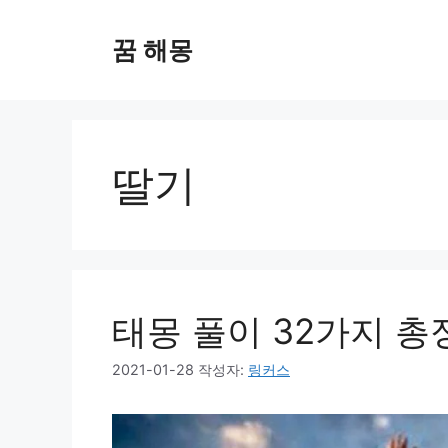
컨
텐
꿈 해몽
츠
로
건
너
뛰
딸기
기
태몽 풀이 32가지 총
2021-01-28
작성자:
링커스