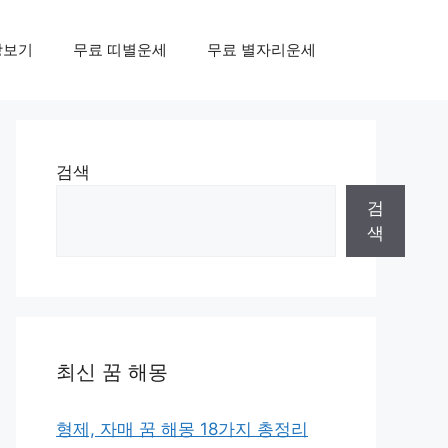
상보기
무료 띠별운세
무료 별자리운세
검색
검
색
최신 꿈 해몽
형제, 자매 꿈 해몽 18가지 총정리