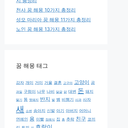
지 총정리
천사 꿈 해몽 10가지 총정리
성모 마리아 꿈 해몽 11가지 총정리
노인 꿈 해몽 13가지 총정리
꿈 해몽 태그
고양이
감자
개미
거미
거울
결혼
곰
고구마
돈
구렁이
나무
나비
대변
돼지
과일
달걀
닭
반지
똥
뱀
비행기
사자
딸기
멧돼지
발
사과
새
송아지
신발
아기
아버지
어머니
소변
용
친구
연예인
이빨
집
추락
코끼
장례식
총
호랑이
리
토끼
피