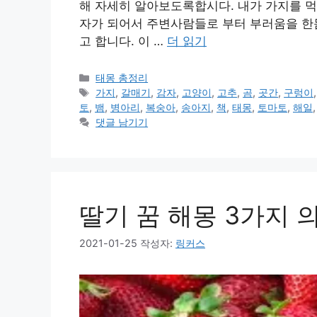
해 자세히 알아보도록합시다. 내가 가지를 먹
자가 되어서 주변사람들로 부터 부러움을 한몸
고 합니다. 이 …
더 읽기
카
태몽 총정리
테
태
가지
,
갈매기
,
감자
,
고양이
,
고추
,
곰
,
곳간
,
구렁이
고
그
토
,
뱀
,
병아리
,
복숭아
,
송아지
,
책
,
태몽
,
토마토
,
해일
리
댓글 남기기
딸기 꿈 해몽 3가지 
2021-01-25
작성자:
링커스