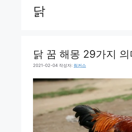
닭
닭 꿈 해몽 29가지 
2021-02-04
작성자:
링커스