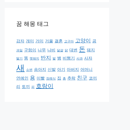
꿈 해몽 태그
고양이
감자
개미
거미
거울
결혼
곰
고구마
돈
구렁이
나무
나비
대변
돼지
과일
달걀
닭
반지
똥
뱀
비행기
사자
딸기
멧돼지
발
사과
새
송아지
신발
아기
아버지
어머니
소변
용
친구
연예인
이빨
집
추락
코끼
장례식
총
호랑이
리
토끼
피