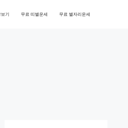
상보기
무료 띠별운세
무료 별자리운세