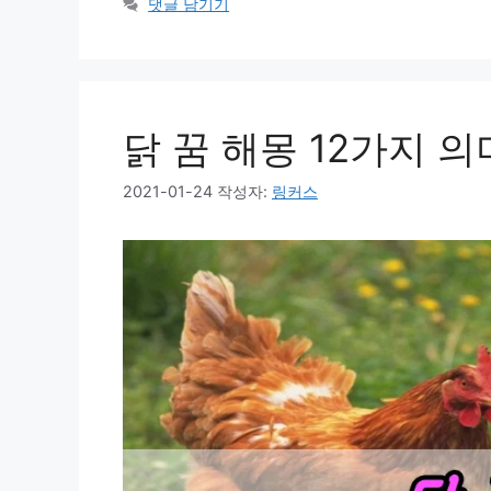
고
그
댓글 남기기
리
닭 꿈 해몽 12가지 
2021-01-24
작성자:
링커스