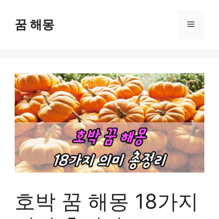
컨
텐
꿈 해몽
메
츠
로
뉴
건
너
뛰
기
호박 꿈 해몽 18가지