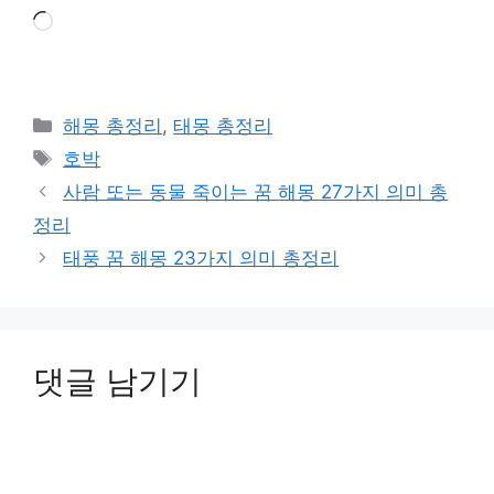
로
드
중...
카
해몽 총정리
,
태몽 총정리
테
태
호박
고
그
사람 또는 동물 죽이는 꿈 해몽 27가지 의미 총
리
정리
태풍 꿈 해몽 23가지 의미 총정리
댓글 남기기