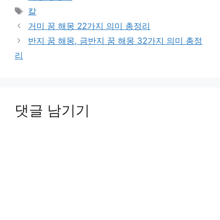
테
태
칼
고
그
거미 꿈 해몽 22가지 의미 총정리
리
반지 꿈 해몽, 금반지 꿈 해몽 32가지 의미 총정
리
댓글 남기기