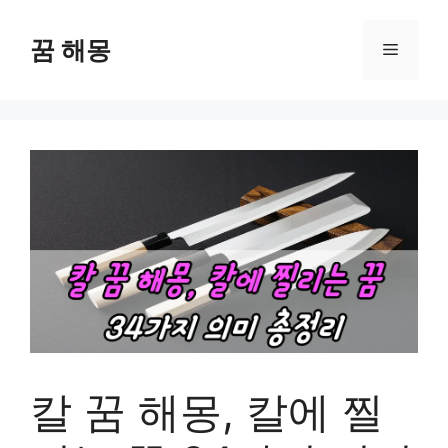
컨
텐
꿈 해몽
메
츠
로
뉴
건
너
뛰
기
칼 꿈 해몽, 칼에 찔