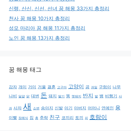
신령, 산신, 신선, 선녀 꿈 해몽 33가지 총정리
천사 꿈 해몽 10가지 총정리
성모 마리아 꿈 해몽 11가지 총정리
노인 꿈 해몽 13가지 총정리
꿈 해몽 태그
고양이
감자
개미
거미
거울
결혼
곰
구렁이
나무
고구마
과일
돈
반지
나비
대변
돼지
똥
뱀
비행기
달걀
닭
딸기
멧돼지
발
사
새
용
사자
송아지
신발
아기
아버지
어머니
연예인
과
소변
호랑이
친구
이빨
집
추락
코끼리
토끼
장례식
총
피