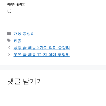
이것이 좋아요:
로
드
중...
카
해몽 총정리
테
태
진흙
고
그
공항 꿈 해몽 2가지 의미 총정리
리
우유 꿈 해몽 1가지 의미 총정리
댓글 남기기