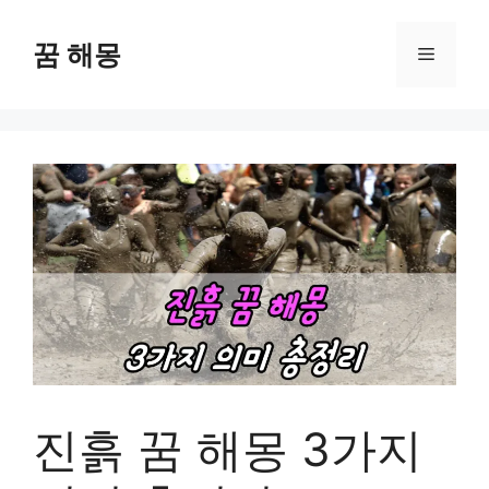
컨
텐
꿈 해몽
메
츠
로
뉴
건
너
뛰
기
진흙 꿈 해몽 3가지