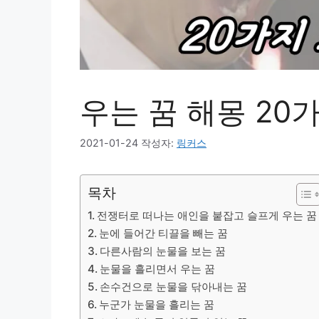
우는 꿈 해몽 20
2021-01-24
작성자:
링커스
목차
전쟁터로 떠나는 애인을 붙잡고 슬프게 우는 꿈
눈에 들어간 티끌을 빼는 꿈
다른사람의 눈물을 보는 꿈
눈물을 흘리면서 우는 꿈
손수건으로 눈물을 닦아내는 꿈
누군가 눈물을 흘리는 꿈