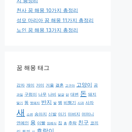
지 총정리
천사 꿈 해몽 10가지 총정리
성모 마리아 꿈 해몽 11가지 총정리
노인 꿈 해몽 13가지 총정리
꿈 해몽 태그
고양이
감자
개미
거미
거울
결혼
곰
고구마
돈
구렁이
나무
나비
대변
돼지
과일
달걀
닭
반지
똥
뱀
비행기
사자
딸기
멧돼지
발
사과
새
송아지
신발
아기
아버지
어머니
소변
용
친구
연예인
이빨
집
추락
코끼
장례식
총
호랑이
리
토끼
피