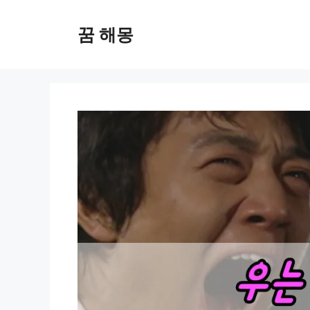
컨
텐
꿈 해몽
츠
로
건
너
뛰
기