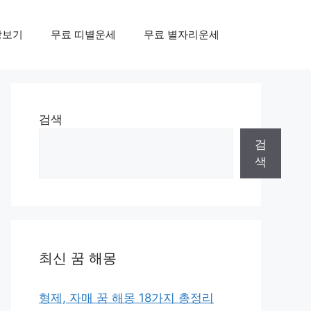
상보기
무료 띠별운세
무료 별자리운세
검색
검
색
최신 꿈 해몽
형제, 자매 꿈 해몽 18가지 총정리