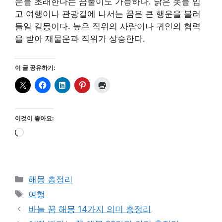
운을 초래한다는 꿈풀이도 가능하다. 낡은 옷을 입
고 여행이나 관광길에 나서는 꿈은 큰 행운을 불러
들일 길몽이다. 높은 직위의 사람이나 귀인의 협력
을 받아 재물운과 직위가 상승한다.
이 글 공유하기:
이것이 좋아요:
로
드
중...
카
해몽 총정리
테
태
여행
고
그
바늘 꿈 해몽 14가지 의미 총정리
리