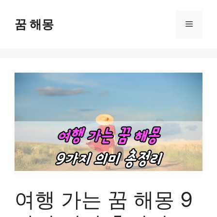
컨
텐
꿈 해몽
메
츠
로
뉴
건
너
뛰
기
여행 가는 꿈 해몽 9