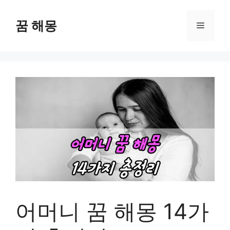
컨
텐
꿈 해몽
메
츠
로
뉴
건
너
뛰
기
어머니 꿈 해몽 14가