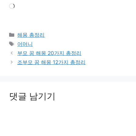
로
드
중...
카
해몽 총정리
테
태
어머니
고
그
부모 꿈 해몽 20가지 총정리
리
조부모 꿈 해몽 12가지 총정리
댓글 남기기