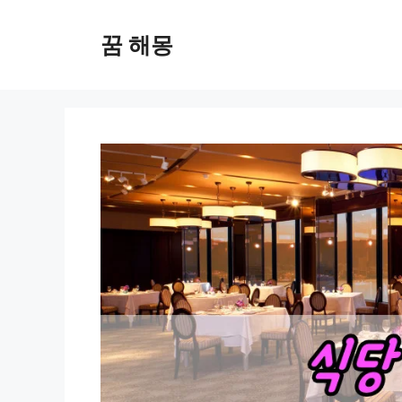
컨
텐
꿈 해몽
츠
로
건
너
뛰
기