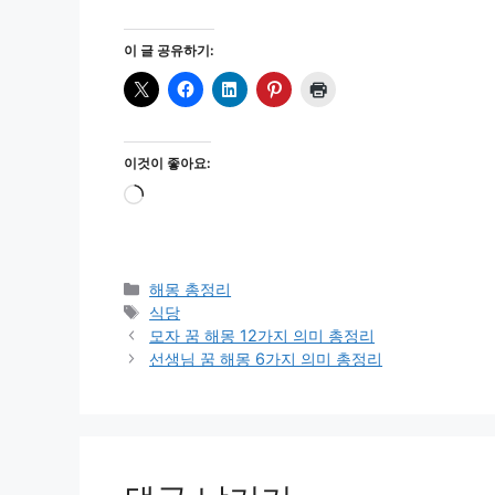
이 글 공유하기:
이것이 좋아요:
로
드
중...
카
해몽 총정리
테
태
식당
고
그
모자 꿈 해몽 12가지 의미 총정리
리
선생님 꿈 해몽 6가지 의미 총정리