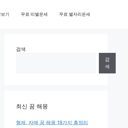
상보기
무료 띠별운세
무료 별자리운세
검색
검
색
최신 꿈 해몽
형제, 자매 꿈 해몽 18가지 총정리