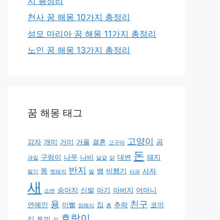
지 총정리
천사 꿈 해몽 10가지 총정리
성모 마리아 꿈 해몽 11가지 총정리
노인 꿈 해몽 13가지 총정리
꿈 해몽 태그
고양이
감자
개미
거미
거울
결혼
곰
고구마
돈
구렁이
나무
나비
대변
돼지
과일
달걀
닭
반지
똥
뱀
비행기
사자
딸기
멧돼지
발
사과
새
송아지
신발
아기
아버지
어머니
소변
용
친구
연예인
이빨
집
추락
코끼
장례식
총
호랑이
리
토끼
피