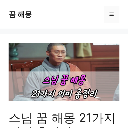
컨
텐
꿈 해몽
메
츠
로
뉴
건
너
뛰
기
스님 꿈 해몽 21가지