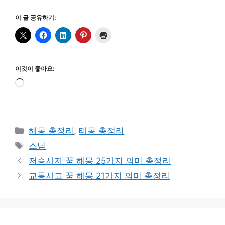
이 글 공유하기:
이것이 좋아요:
로
드
중...
카
해몽 총정리
,
태몽 총정리
테
태
스님
고
그
저승사자 꿈 해몽 25가지 의미 총정리
리
교통사고 꿈 해몽 21가지 의미 총정리