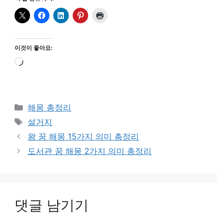
이것이 좋아요:
로
드
중...
카
해몽 총정리
테
태
설거지
고
그
왕 꿈 해몽 15가지 의미 총정리
리
도서관 꿈 해몽 2가지 의미 총정리
댓글 남기기