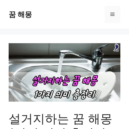
컨
텐
꿈 해몽
메
츠
로
뉴
건
너
뛰
기
설거지하는 꿈 해몽