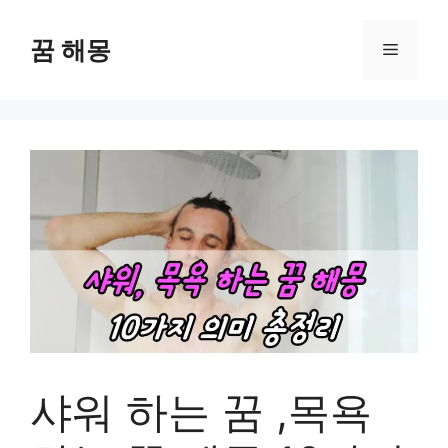
컨
텐
꿈 해몽
메
츠
로
뉴
건
너
뛰
기
샤워 하는 꿈 ,목욕