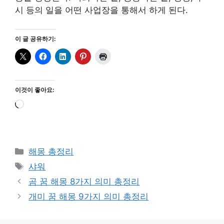
시 등의 일을 어떤 사업장을 통해서 하게 된다.
이 글 공유하기:
이것이 좋아요:
로
드
중...
카
해몽 총정리
테
태
샤워
고
그
곰 꿈 해몽 8가지 의미 총정리
리
개미 꿈 해몽 9가지 의미 총정리