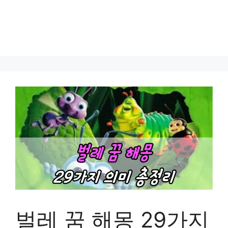
벌레 꿈 해몽 29가지