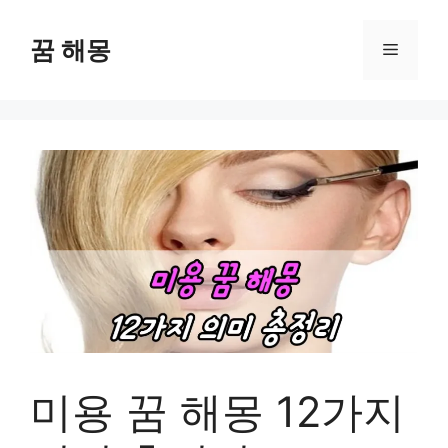
컨
텐
꿈 해몽
메
츠
로
뉴
건
너
뛰
기
미용 꿈 해몽 12가지