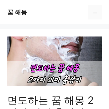
컨
텐
꿈 해몽
메
츠
로
뉴
건
너
뛰
기
면도하는 꿈 해몽 2