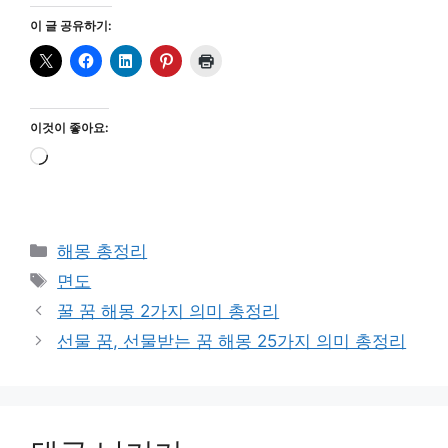
이 글 공유하기:
이것이 좋아요:
로
드
중...
카
해몽 총정리
테
태
면도
고
그
꿀 꿈 해몽 2가지 의미 총정리
리
선물 꿈, 선물받는 꿈 해몽 25가지 의미 총정리