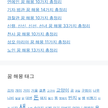
연예인 꿈 해몽 10가지 총정리
기자,법관 꿈 해몽 14가지 총정리
경찰관 꿈 해몽 10가지 총정리
신령, 산신, 신선, 선녀 꿈 해몽 33가지 총정리
천사 꿈 해몽 10가지 총정리
성모 마리아 꿈 해몽 11가지 총정리
노인 꿈 해몽 13가지 총정리
꿈 해몽 태그
고양이
감자
개미
거미
거울
결혼
곰
구렁이
나무
고구마
과일
돈
반지
나비
대변
돼지
똥
뱀
비행기
달걀
닭
딸기
멧돼지
발
사
새
용
사자
송아지
신발
아기
아버지
어머니
연예인