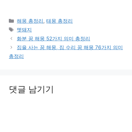
드
중...
카
해몽 총정리
,
태몽 총정리
테
태
멧돼지
고
그
화분 꿈 해몽 52가지 의미 총정리
리
집을 사는 꿈 해몽, 집 수리 꿈 해몽 76가지 의미
총정리
댓글 남기기