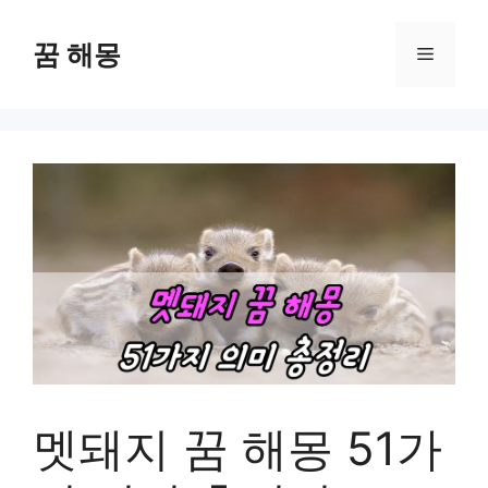
컨
텐
꿈 해몽
메
츠
로
뉴
건
너
뛰
기
멧돼지 꿈 해몽 51가