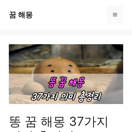
컨
텐
꿈 해몽
메
츠
로
뉴
건
너
뛰
기
똥 꿈 해몽 37가지