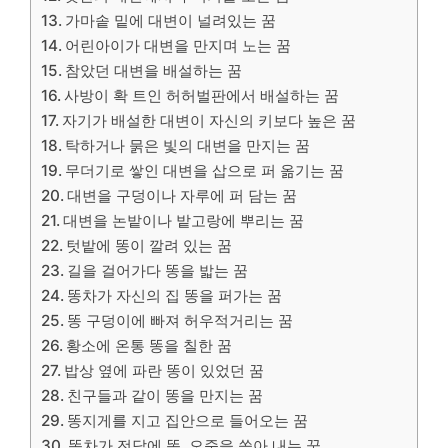
가마솥 밑에 대변이 널려있는 꿈
어린아이가 대변을 만지며 노는 꿈
참았던 대변을 배설하는 꿈
사방이 확 트인 허허벌판에서 배설하는 꿈
자기가 배설한 대변이 자신의 키보다 높은 꿈
탁하거나 묽은 빛의 대변을 만지는 꿈
무더기로 쌓인 대변을 삽으로 퍼 옮기는 꿈
대변을 구덩이나 자루에 퍼 담는 꿈
대변을 논밭이나 밭고랑에 뿌리는 꿈
텃밭에 똥이 깔려 있는 꿈
길을 걸어가다 똥을 밟는 꿈
똥차가 자신의 집 똥을 퍼가는 꿈
똥 구덩이에 빠져 허우적거리는 꿈
황소에 온통 똥을 칠한 꿈
밥상 옆에 파란 똥이 있었던 꿈
친구들과 같이 똥을 만지는 꿈
똥지게를 지고 집안으로 들어오는 꿈
똥차가 전답에 똥, 오줌을 쏟아 내는 꿈