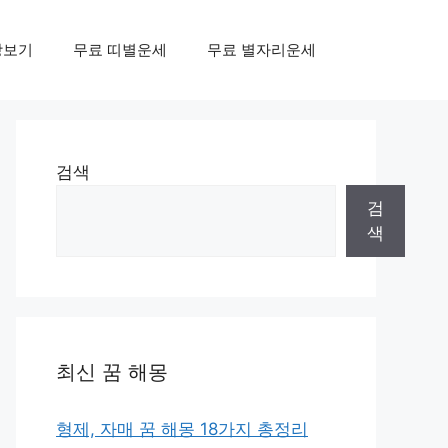
상보기
무료 띠별운세
무료 별자리운세
검색
검
색
최신 꿈 해몽
형제, 자매 꿈 해몽 18가지 총정리