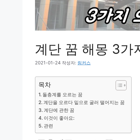
계단 꿈 해몽 3가
2021-01-24
작성자:
링커스
목차
돌층계를 오르는 꿈
계단을 오르다 밑으로 굴러 떨어지는 꿈
계단에 관한 꿈
이것이 좋아요:
관련