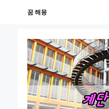
컨
텐
꿈 해몽
츠
로
건
너
뛰
기