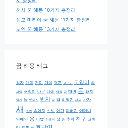
지 총정리
천사 꿈 해몽 10가지 총정리
성모 마리아 꿈 해몽 11가지 총정리
노인 꿈 해몽 13가지 총정리
꿈 해몽 태그
고양이
감자
개미
거미
거울
결혼
곰
고구마
돈
구렁이
나무
나비
대변
돼지
과일
달걀
닭
반지
똥
뱀
비행기
사자
딸기
멧돼지
발
사과
새
송아지
신발
아기
아버지
어머니
소변
용
친구
연예인
이빨
집
추락
코끼
장례식
총
호랑이
리
토끼
피