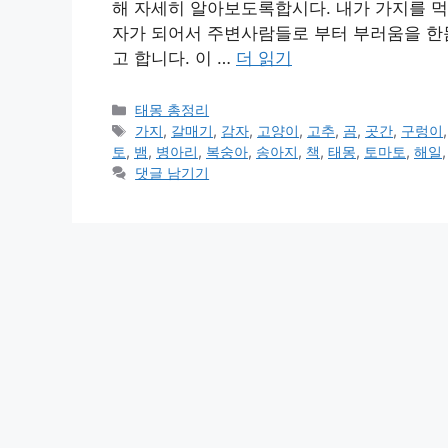
해 자세히 알아보도록합시다. 내가 가지를 먹
자가 되어서 주변사람들로 부터 부러움을 한몸
고 합니다. 이 …
더 읽기
카
태몽 총정리
테
태
가지
,
갈매기
,
감자
,
고양이
,
고추
,
곰
,
곳간
,
구렁이
고
그
토
,
뱀
,
병아리
,
복숭아
,
송아지
,
책
,
태몽
,
토마토
,
해일
리
댓글 남기기