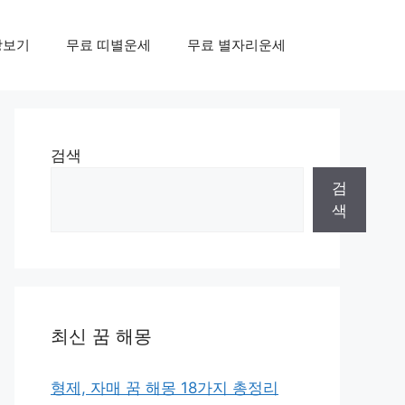
상보기
무료 띠별운세
무료 별자리운세
검색
검
색
최신 꿈 해몽
형제, 자매 꿈 해몽 18가지 총정리