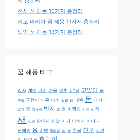
지 총정리
천사 꿈 해몽 10가지 총정리
성모 마리아 꿈 해몽 11가지 총정리
노인 꿈 해몽 13가지 총정리
꿈 해몽 태그
고양이
감자
개미
거미
거울
결혼
곰
고구마
돈
구렁이
나무
나비
대변
돼지
과일
달걀
닭
반지
똥
뱀
비행기
사자
딸기
멧돼지
발
사과
새
송아지
신발
아기
아버지
어머니
소변
용
친구
연예인
이빨
집
추락
코끼
장례식
총
호랑이
리
토끼
피