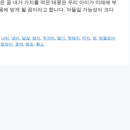
은 꿈 내가 가지를 먹은 태몽은 우리 아이가 미래에 부
에 받게 될 꿈이라고 합니다. 아들일 가능성이 크다
,
나비
,
냄비
,
달걀
,
돼지
,
두꺼비
,
딸기
,
멧돼지
,
반지
,
밤
,
방울토마
,
호랑이
,
호박
,
화초
,
황소