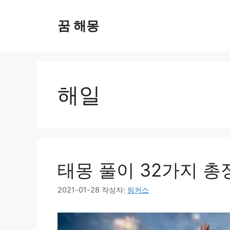
컨
텐
꿈 해몽
츠
로
건
너
뛰
해일
기
태몽 풀이 32가지 총
2021-01-28
작성자:
링커스