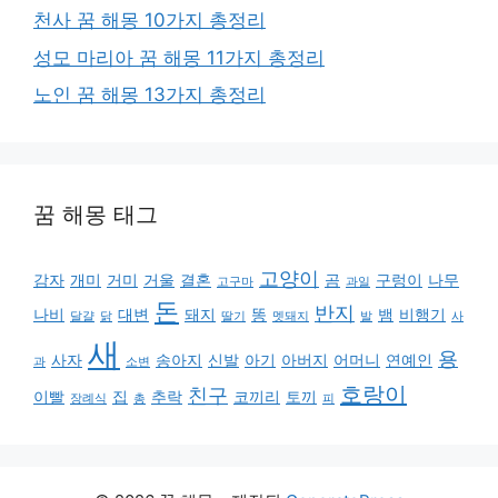
천사 꿈 해몽 10가지 총정리
성모 마리아 꿈 해몽 11가지 총정리
노인 꿈 해몽 13가지 총정리
꿈 해몽 태그
고양이
감자
개미
거미
거울
결혼
곰
구렁이
나무
고구마
과일
돈
반지
나비
대변
돼지
똥
뱀
비행기
달걀
닭
딸기
멧돼지
발
사
새
용
사자
송아지
신발
아기
아버지
어머니
연예인
과
소변
호랑이
친구
이빨
집
추락
코끼리
토끼
장례식
총
피