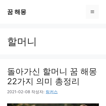
컨
텐
꿈 해몽
메
츠
로
뉴
건
너
할머니
뛰
기
돌아가신 할머니 꿈 해몽
22가지 의미 총정리
2021-02-08
작성자:
링커스