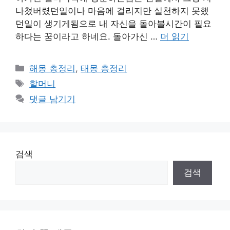
나쳤버렸던일이나 마음에 걸리지만 실천하지 못했
던일이 생기게됨으로 내 자신을 돌아볼시간이 필요
하다는 꿈이라고 하네요. 돌아가신 …
더 읽기
카
해몽 총정리
,
태몽 총정리
테
태
할머니
고
그
댓글 남기기
리
검색
검색