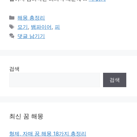
카
해몽 총정리
테
태
모기
,
뱀파이어
,
피
고
그
댓글 남기기
리
검색
검색
최신 꿈 해몽
형제, 자매 꿈 해몽 18가지 총정리