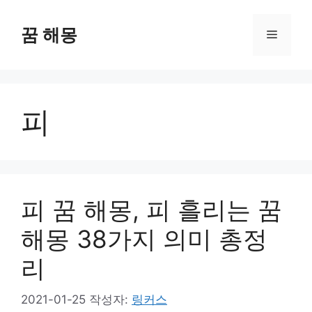
컨
텐
꿈 해몽
메
츠
로
뉴
건
너
피
뛰
기
피 꿈 해몽, 피 흘리는 꿈
해몽 38가지 의미 총정
리
2021-01-25
작성자:
링커스