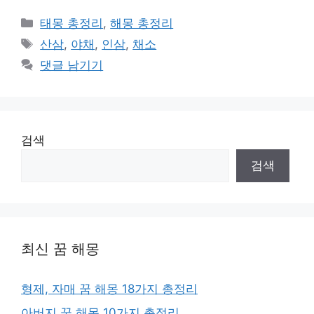
카
태몽 총정리
,
해몽 총정리
테
태
산삼
,
야채
,
인삼
,
채소
고
그
댓글 남기기
리
검색
검색
최신 꿈 해몽
형제, 자매 꿈 해몽 18가지 총정리
아버지 꿈 해몽 10가지 총정리