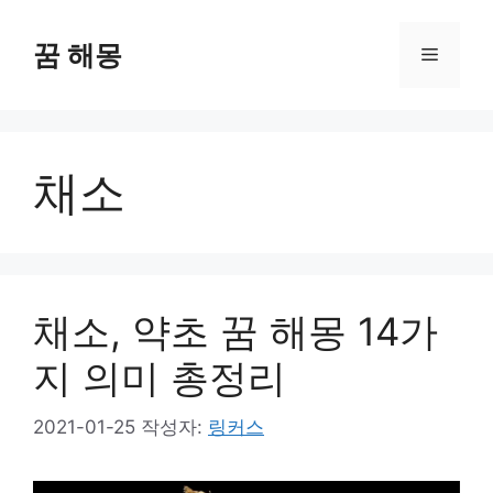
컨
텐
꿈 해몽
메
츠
로
뉴
건
너
채소
뛰
기
채소, 약초 꿈 해몽 14가
지 의미 총정리
2021-01-25
작성자:
링커스