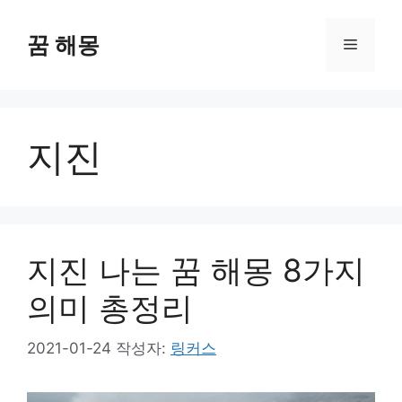
컨
텐
꿈 해몽
메
츠
로
뉴
건
너
지진
뛰
기
지진 나는 꿈 해몽 8가지
의미 총정리
2021-01-24
작성자:
링커스