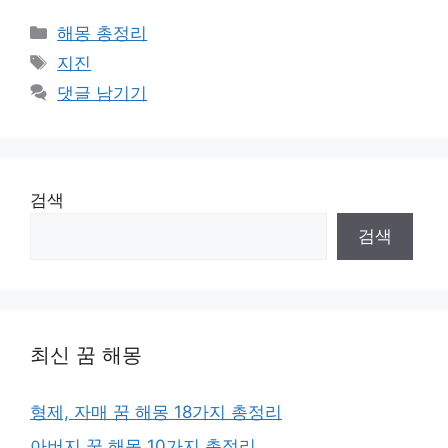
카
해몽 총정리
테
태
지진
고
그
댓글 남기기
리
검색
검색
최신 꿈 해몽
형제, 자매 꿈 해몽 18가지 총정리
아버지 꿈 해몽 10가지 총정리