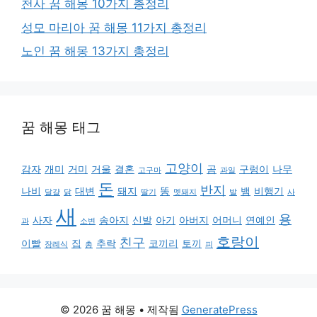
천사 꿈 해몽 10가지 총정리
성모 마리아 꿈 해몽 11가지 총정리
노인 꿈 해몽 13가지 총정리
꿈 해몽 태그
고양이
감자
개미
거미
거울
결혼
곰
구렁이
나무
고구마
과일
돈
반지
나비
대변
돼지
똥
뱀
비행기
달걀
닭
딸기
멧돼지
발
사
새
용
사자
송아지
신발
아기
아버지
어머니
연예인
과
소변
호랑이
친구
이빨
집
추락
코끼리
토끼
장례식
총
피
© 2026 꿈 해몽
• 제작됨
GeneratePress