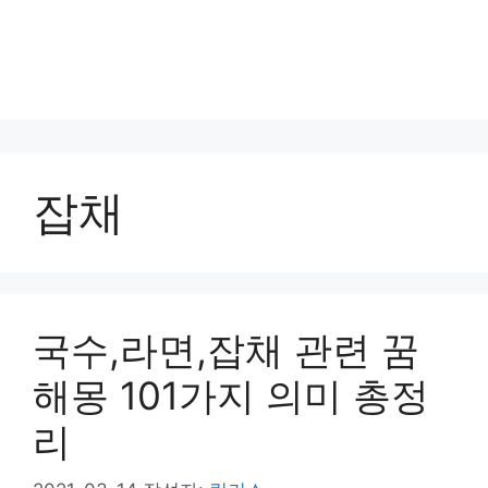
잡채
국수,라면,잡채 관련 꿈
해몽 101가지 의미 총정
리