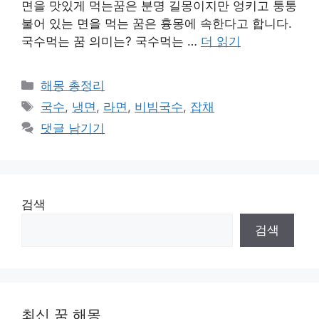
면을 맛있게 먹는꿈은 분명 길몽이지만 엉키고 퉁퉁
불어 있는 면을 먹는 꿈은 흉몽에 속한다고 합니다.
국수먹는 꿈 의미는? 국수먹는 …
더 읽기
카
해몽 총정리
테
태
국수
,
냉면
,
라면
,
비빔국수
,
잡채
고
그
댓글 남기기
리
검색
검색
최신 꿈 해몽