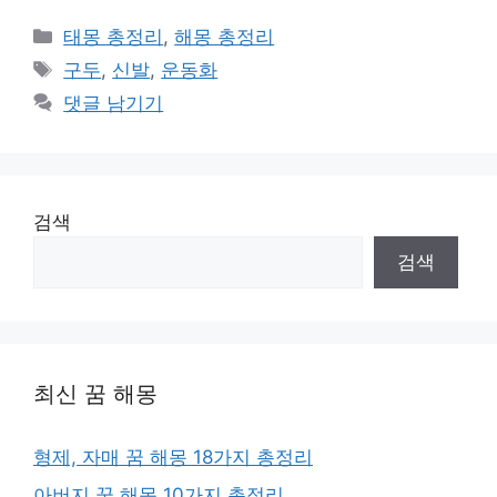
카
태몽 총정리
,
해몽 총정리
테
태
구두
,
신발
,
운동화
고
그
댓글 남기기
리
검색
검색
최신 꿈 해몽
형제, 자매 꿈 해몽 18가지 총정리
아버지 꿈 해몽 10가지 총정리