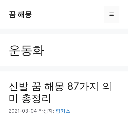
컨
텐
꿈 해몽
메
츠
로
뉴
건
너
운동화
뛰
기
신발 꿈 해몽 87가지 의
미 총정리
2021-03-04
작성자:
링커스