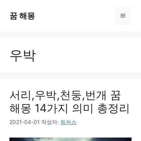
컨
텐
꿈 해몽
메
츠
로
뉴
건
너
우박
뛰
기
서리,우박,천둥,번개 꿈
해몽 14가지 의미 총정리
2021-04-01
작성자:
링커스