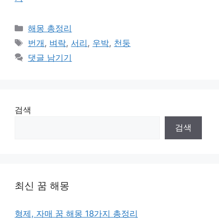
카
해몽 총정리
테
태
번개
,
벼락
,
서리
,
우박
,
천둥
고
그
댓글 남기기
리
검색
검색
최신 꿈 해몽
형제, 자매 꿈 해몽 18가지 총정리