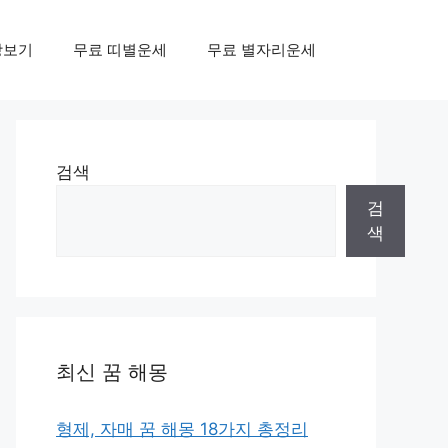
상보기
무료 띠별운세
무료 별자리운세
검색
검
색
최신 꿈 해몽
형제, 자매 꿈 해몽 18가지 총정리