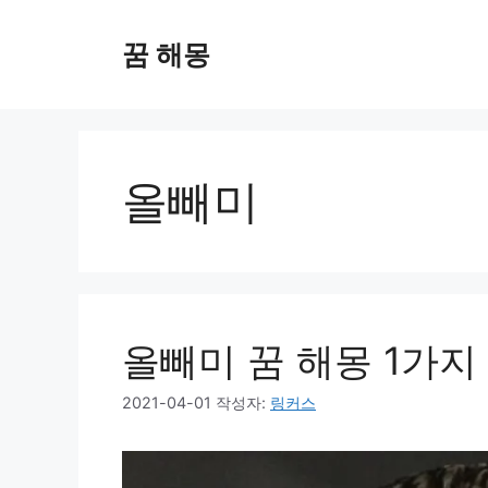
컨
텐
꿈 해몽
츠
로
건
너
뛰
올빼미
기
올빼미 꿈 해몽 1가지
2021-04-01
작성자:
링커스