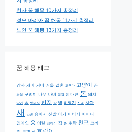
지 총정리
천사 꿈 해몽 10가지 총정리
성모 마리아 꿈 해몽 11가지 총정리
노인 꿈 해몽 13가지 총정리
꿈 해몽 태그
고양이
감자
개미
거미
거울
결혼
곰
고구마
돈
구렁이
나무
나비
대변
돼지
과일
달걀
닭
반지
똥
뱀
비행기
사자
딸기
멧돼지
발
사과
새
송아지
신발
아기
아버지
어머니
소변
용
친구
연예인
이빨
집
추락
코끼
장례식
총
호랑이
리
토끼
피