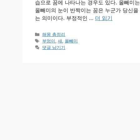
습으로 꿈에 나타나는 경우도 있다. 올빼미는
올빼미의 눈이 반짝이는 꿈은 누군가 당신을
는 의미이다. 부정적인 …
더 읽기
카
해몽 총정리
테
태
부엉이
,
새
,
올빼미
고
그
댓글 남기기
리