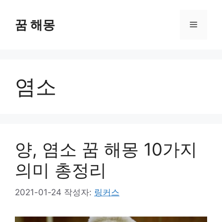
컨
텐
꿈 해몽
메
츠
로
뉴
건
너
염소
뛰
기
양, 염소 꿈 해몽 10가지
의미 총정리
2021-01-24
작성자:
링커스