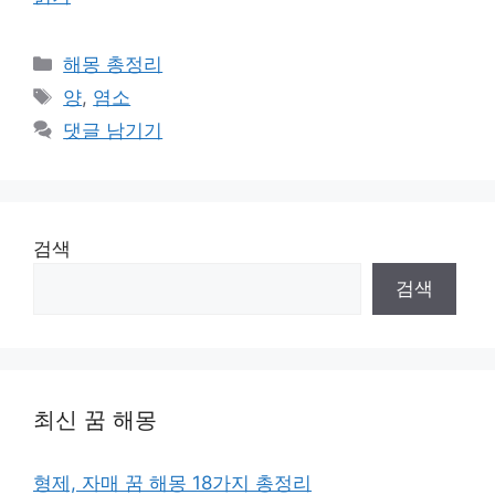
카
해몽 총정리
테
태
양
,
염소
고
그
댓글 남기기
리
검색
검색
최신 꿈 해몽
형제, 자매 꿈 해몽 18가지 총정리