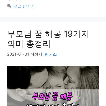
고
그
댓글 남기기
리
부모님 꿈 해몽 19가지
의미 총정리
2021-01-31
작성자:
링커스