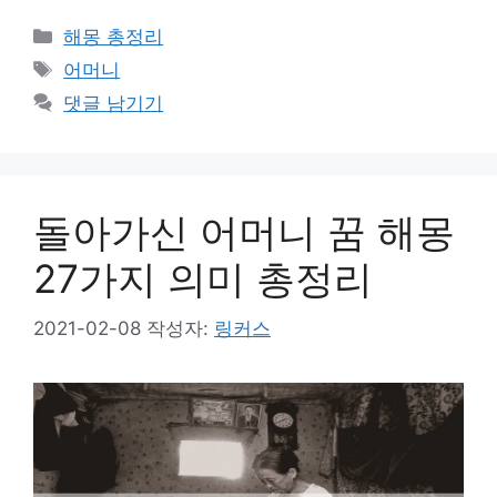
카
해몽 총정리
테
태
어머니
고
그
댓글 남기기
리
돌아가신 어머니 꿈 해몽
27가지 의미 총정리
2021-02-08
작성자:
링커스