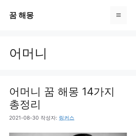
컨
텐
꿈 해몽
메
츠
로
뉴
건
너
어머니
뛰
기
어머니 꿈 해몽 14가지
총정리
2021-08-30
작성자:
링커스