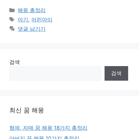
카
해몽 총정리
테
태
아기
,
어린아이
고
그
댓글 남기기
리
검색
검색
최신 꿈 해몽
형제, 자매 꿈 해몽 18가지 총정리
아버지 꿈 해몽 10가지 총정리