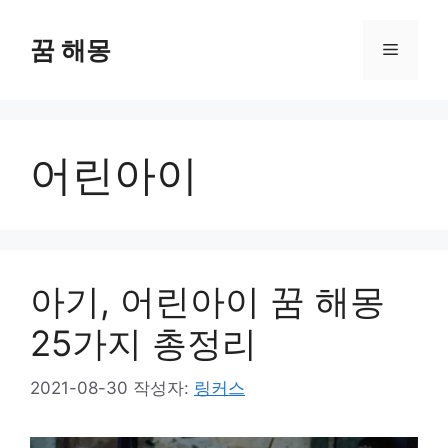
컨
텐
꿈 해몽
메
츠
로
뉴
건
너
어린아이
뛰
기
아기, 어린아이 꿈 해몽
25가지 총정리
2021-08-30
작성자:
링커스