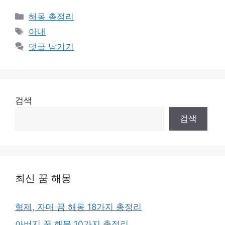
카
해몽 총정리
테
태
아내
고
그
댓글 남기기
리
검색
검색
최신 꿈 해몽
형제, 자매 꿈 해몽 18가지 총정리
아버지 꿈 해몽 10가지 총정리