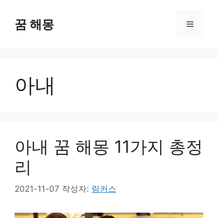
컨
텐
꿈 해몽
메
츠
로
뉴
건
너
아내
뛰
기
아내 꿈 해몽 11가지 총정
리
2021-11-07
작성자:
링커스