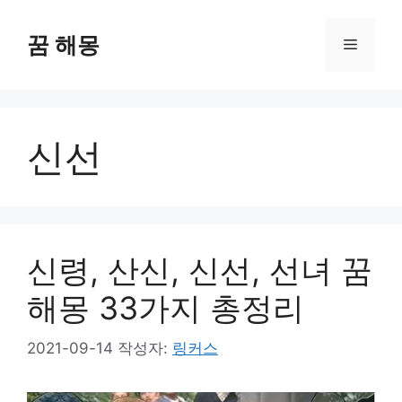
컨
텐
꿈 해몽
메
츠
로
뉴
건
너
신선
뛰
기
신령, 산신, 신선, 선녀 꿈
해몽 33가지 총정리
2021-09-14
작성자:
링커스