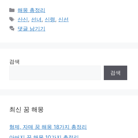
카
해몽 총정리
테
태
산신
,
선녀
,
신령
,
신선
고
그
댓글 남기기
리
검색
검색
최신 꿈 해몽
형제, 자매 꿈 해몽 18가지 총정리
아버지 꿈 해몽 10가지 총정리