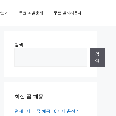
상보기
무료 띠별운세
무료 별자리운세
검색
검
색
최신 꿈 해몽
형제, 자매 꿈 해몽 18가지 총정리