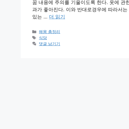
꿈 내용에 주의를 기울이도록 한다. 옷에 관
과가 좋아진다. 이와 반대로경우에 따라서는 
있는 …
더 읽기
카
해몽 총정리
테
태
식당
고
그
댓글 남기기
리