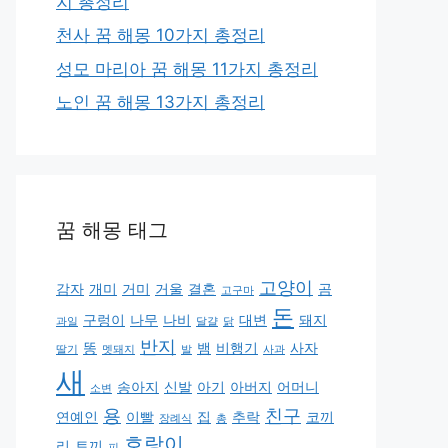
지 총정리
천사 꿈 해몽 10가지 총정리
성모 마리아 꿈 해몽 11가지 총정리
노인 꿈 해몽 13가지 총정리
꿈 해몽 태그
고양이
감자
개미
거미
거울
결혼
곰
고구마
돈
구렁이
나무
나비
대변
돼지
과일
달걀
닭
반지
똥
뱀
비행기
사자
딸기
멧돼지
발
사과
새
송아지
신발
아기
아버지
어머니
소변
용
친구
연예인
이빨
집
추락
코끼
장례식
총
호랑이
리
토끼
피