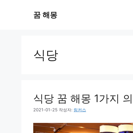
컨
텐
꿈 해몽
츠
로
건
너
뛰
식당
기
식당 꿈 해몽 1가지 
2021-01-25
작성자:
링커스