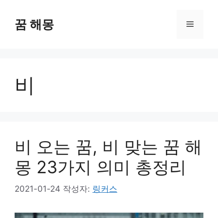
컨
텐
꿈 해몽
메
츠
로
뉴
건
너
비
뛰
기
비 오는 꿈, 비 맞는 꿈 해
몽 23가지 의미 총정리
2021-01-24
작성자:
링커스