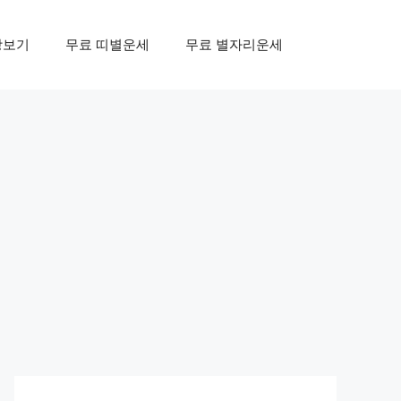
상보기
무료 띠별운세
무료 별자리운세