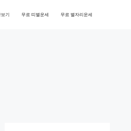
상보기
무료 띠별운세
무료 별자리운세