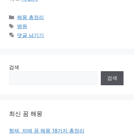
카
해몽 총정리
테
태
병원
고
그
댓글 남기기
리
검색
검색
최신 꿈 해몽
형제, 자매 꿈 해몽 18가지 총정리