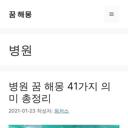
컨
텐
꿈 해몽
메
츠
로
뉴
건
너
병원
뛰
기
병원 꿈 해몽 41가지 의
미 총정리
2021-01-23
작성자:
링커스